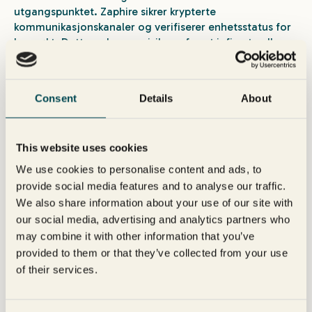
utgangspunktet. Zaphire sikrer krypterte
kommunikasjonskanaler og verifiserer enhetsstatus for
hver økt. Dette reduserer risikoen for at infiserte eller
feilkonfigurerte enheter får tilgang til kritiske systemer.
3. Nettverksmikrosegmentering
Consent
Details
About
Zaphire isolerer undersystemer som HVAC, lys,
energimålere og adgangskontroll. Et brudd i ett
This website uses cookies
område kompromitterer ikke resten av bygget. Ved å
We use cookies to personalise content and ads, to
dele nettverket inn i mindre sikkerhetssoner forhindres
provide social media features and to analyse our traffic.
angripere fra å bevege seg lateralt.
We also share information about your use of our site with
4. Fjernaksess uten VPN-svakheter
our social media, advertising and analytics partners who
may combine it with other information that you’ve
provided to them or that they’ve collected from your use
Tradisjonelle VPN-er skaper flate, vide tillatelsessoner
of their services.
som utvider angrepsflaten.
Zaphire erstatter VPN
med
identitetsstyrte tilgangskanaler som håndhever strenge
rettigheter. Dette gir brukere kun den tilgangen de