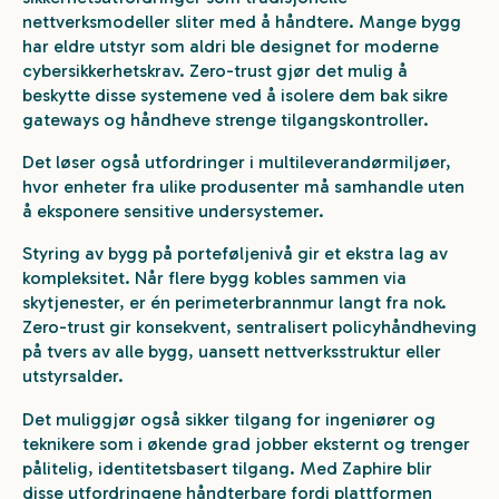
nettverksmodeller sliter med å håndtere. Mange bygg
har eldre utstyr som aldri ble designet for moderne
cybersikkerhetskrav. Zero-trust gjør det mulig å
beskytte disse systemene ved å isolere dem bak sikre
gateways og håndheve strenge tilgangskontroller.
Det løser også utfordringer i multileverandørmiljøer,
hvor enheter fra ulike produsenter må samhandle uten
å eksponere sensitive undersystemer.
Styring av bygg på porteføljenivå gir et ekstra lag av
kompleksitet. Når flere bygg kobles sammen via
skytjenester, er én perimeterbrannmur langt fra nok.
Zero-trust gir konsekvent, sentralisert policyhåndheving
på tvers av alle bygg, uansett nettverksstruktur eller
utstyrs­alder.
Det muliggjør også sikker tilgang for ingeniører og
teknikere som i økende grad jobber eksternt og trenger
pålitelig, identitetsbasert tilgang. Med Zaphire blir
disse utfordringene håndterbare fordi plattformen