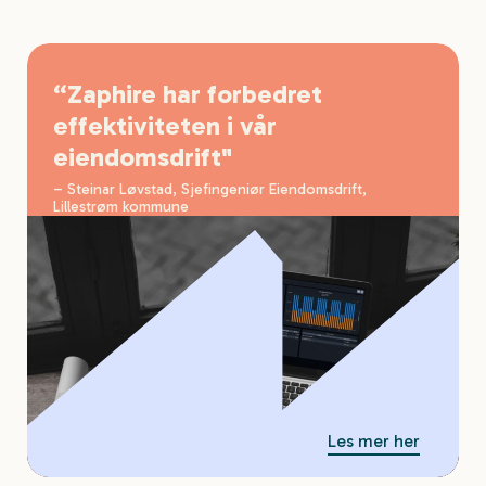
“Zaphire har forbedret
effektiviteten i vår
eiendomsdrift"
– Steinar Løvstad, Sjefingeniør Eiendomsdrift,
Lillestrøm kommune
Les mer her