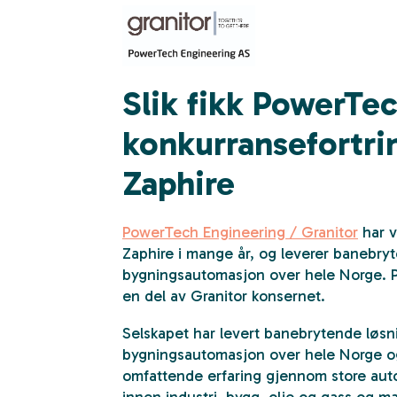
Slik fikk PowerTec
konkurransefortr
Zaphire
PowerTech Engineering / Granitor
har v
Zaphire i mange år, og leverer banebryt
bygningsautomasjon over hele Norge. 
en del av Granitor konsernet.
Selskapet har levert banebrytende løsn
bygningsautomasjon over hele Norge o
omfattende erfaring gjennom store aut
innen industri, bygg, olje og gass og ma