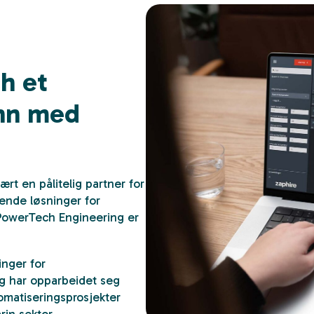
h et
inn med
ært en pålitelig partner for
ende løsninger for
PowerTech Engineering er
inger for
g har opparbeidet seg
omatiseringsprosjekter
rin sektor.