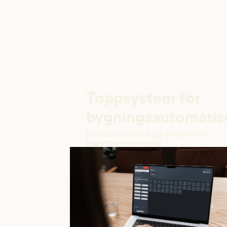
Toppsystem for
bygningsautomatis
Fremtidens smarte bygg: Banebrytende
bygningsautomatisering