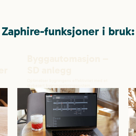
Zaphire-funksjoner i bruk:
Byggautomasjon –
ering
SD anlegg
Optimaliser bygningens effektivitet med et
skybasert bygningsstyringssystem