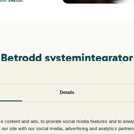
Betrodd systemintegrator
Zaphire SD-anlegg og energioppfølging til hundrevis av byg
mseiere til store kommuner, og noen av landets største s
Details
amtlige referansebygg levert av PowerTech Engineering ha
og byggautomasjon (SD-anlegg).
e content and ads, to provide social media features and to analy
Zaphire SD-anlegg
Zaphire EOS-system
 our site with our social media, advertising and analytics partn