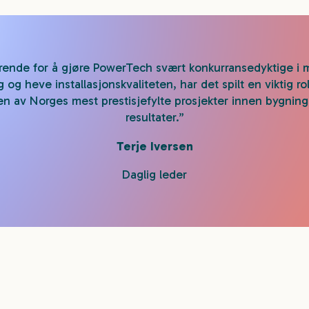
rende for å gjøre PowerTech svært konkurransedyktige i 
 og heve installasjonskvaliteten, har det spilt en viktig ro
en av Norges mest prestisjefylte prosjekter innen bygnin
resultater.
”
Terje Iversen
Daglig leder