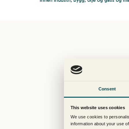
PowerTech har installert 
eiendo
Consent
De siste tre årene har s
This website uses cookies
We use cookies to personalis
information about your use of