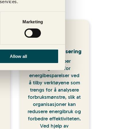
 services.
tem
Marketing
g
Smart
energioptimalisering
Allow all
Zaphire skaper
g
muligheter for
energibesparelser ved
å tilby verktøyene som
trengs for å analysere
forbruksmønstre, slik at
organisasjoner kan
redusere energibruk og
forbedre effektiviteten.
Ved hjelp av