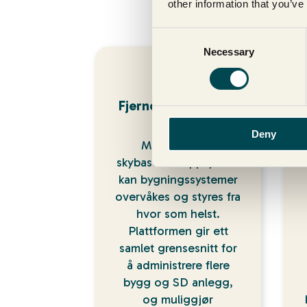
other information that you’ve
Vi
Consent
Necessary
Selection
Fjernovervåking og
styring
Deny
Med Zaphires
skybaserte toppsystem
kan bygningssystemer
overvåkes og styres fra
hvor som helst.
Plattformen gir ett
samlet grensesnitt for
å administrere flere
bygg og SD anlegg,
og muliggjør