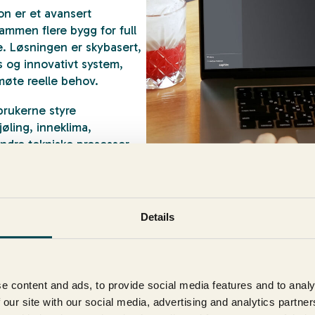
n er et avansert
ammen flere bygg for full
e.
Løsningen er skybasert,
s og innovativt system,
møte reelle behov.
brukerne styre
øling, inneklima,
andre tekniske prosesser
fon.
t driftsansvarlige,
eam får riktig nivå av
Details
e content and ads, to provide social media features and to analy
 our site with our social media, advertising and analytics partn