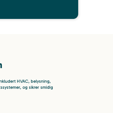
m
inkludert HVAC, belysning,
tssystemer, og sikrer smidig