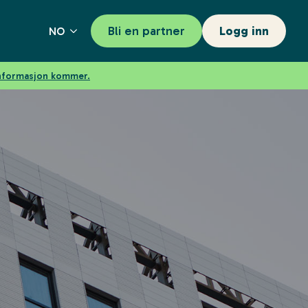
Bli en partner
Logg inn
NO
informasjon kommer.