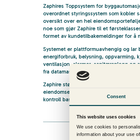
Zaphires Toppsystem for byggautomasjo
overordnet styringssystem som kobler s
oversikt over en hel eiendomsportefølj
noe som gjør Zaphire til et førsteklasse
formet av kundetilbakemeldinger for å 
Systemet er plattformuavhengig og lar 
energiforbruk, belysning, oppvarming, kj
ventilasjon, alarmer, sanitæranlegg og 
fra datamaskin, nettbrett eller smarttele
Zaphire støtter rollebasert tilgang, slik a
eiendomseiere, forvaltere og sikkerhetst
Consent
kontroll basert på sine ansvarsområder.
This website uses cookies
We use cookies to personalis
information about your use of