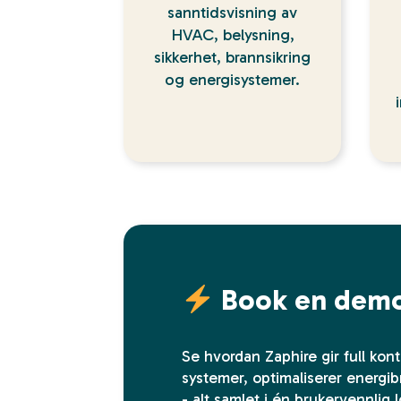
sanntidsvisning av
HVAC, belysning,
sikkerhet, brannsikring
og energisystemer.
Book en demo
Se hvordan Zaphire gir full kont
systemer, optimaliserer energib
- alt samlet i én brukervennlig 