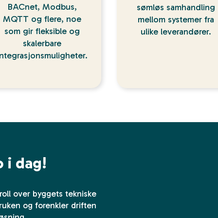
BACnet, Modbus,
sømløs samhandling
MQTT og flere, noe
mellom systemer fra
som gir fleksible og
ulike leverandører.
skalerbare
integrasjonsmuligheter.
 i dag!
roll over byggets tekniske
ruken og forenkler driften
løsning.