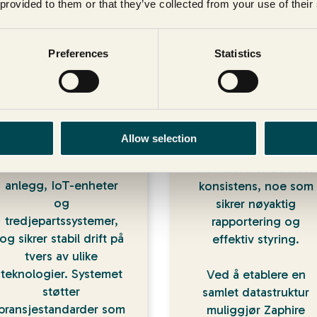
 provided to them or that they’ve collected from your use of their
ktige punkter om vårt sys
Preferences
Statistics
Sømløs
Samlet datastyrin
systemintegrasjon
Systemet samler inn
Allow selection
Zaphire kobler sømløst
data fra ulike kilder o
sammen ulike SD
normaliserer dem for
anlegg, IoT-enheter
konsistens, noe som
og
sikrer nøyaktig
tredjepartssystemer,
rapportering og
og sikrer stabil drift på
effektiv styring.
tvers av ulike
teknologier. Systemet
Ved å etablere en
støtter
samlet datastruktur
bransjestandarder som
muliggjør Zaphire