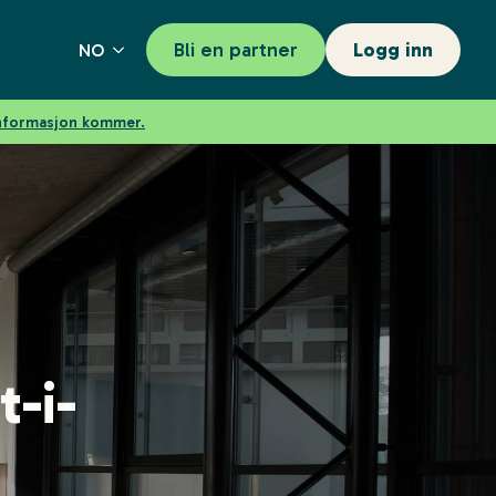
Bli en partner
Logg inn
NO
informasjon kommer.
t-i-