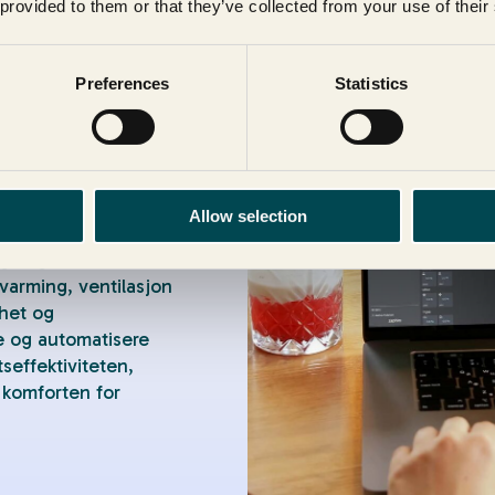
 provided to them or that they’ve collected from your use of their
Preferences
Statistics
n - SD
Allow selection
 overvåker,
gningers essensielle
pvarming, ventilasjon
rhet og
re og automatisere
seffektiviteten,
 komforten for