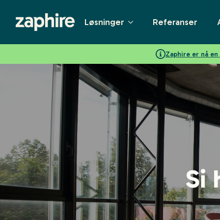
Løsninger
Referanser
Zaphire er nå e
Si 