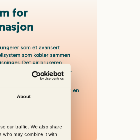
m for
masjon
ungerer som et avansert
ollsystem som kobler sammen
sninger. Det gir brukeren
ver en hel eiendomsportefølje.
sert og den er utviklet i tett
å den måten har Zaphire blitt en
About
iv løsning, som dekker reelle
se our traffic. We also share
ers who may combine it with