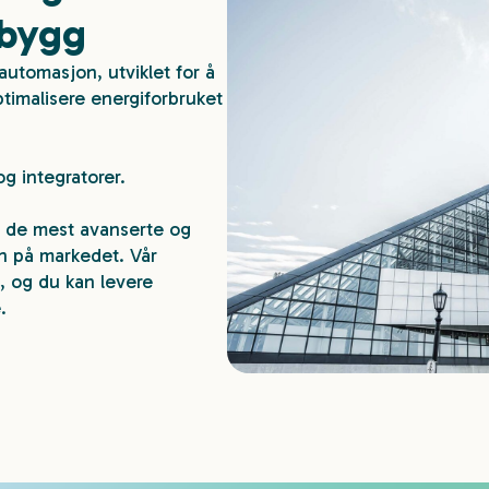
 bygg
automasjon, utviklet for å
timalisere energiforbruket
g integratorer.
il de mest avanserte og
n på markedet. Vår
n, og du kan levere
.