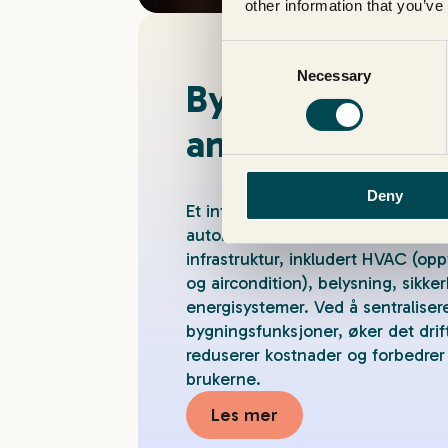
other information that you’ve
Consent
Necessary
Selection
Byggautomasjo
anlegg
Deny
Et intelligent styringssystem som
automatiserer og administrerer by
infrastruktur, inkludert HVAC (op
og aircondition), belysning, sikke
energisystemer.
Ved å sentralise
bygningsfunksjoner, øker det drift
reduserer kostnader og forbedrer
brukerne.
Les mer