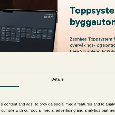
Toppsyste
byggauto
Zaphires Toppsystem f
overvåkings- og kontr
flere SD anlegg EOS-lø
fullstendig oversikt o
Løsningen er helt skyba
dialog med kundene. P
Details
førsteklasses, innovat
behov i markedet.
Les mer
e content and ads, to provide social media features and to analy
 our site with our social media, advertising and analytics partn