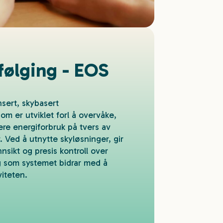
følging - EOS
sert, skybasert
om er utviklet forl å overvåke,
ere energiforbruk på tvers av
.
Ved å utnytte skyløsninger, gir
nsikt og presis kontroll over
g som systemet bidrar med å
viteten.